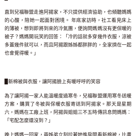
直到兒福聯盟走進阿揚家，不只提供經濟協助，也傾聽媽媽
的心酸，
陪她一起面對困境。
年底家訪時
，社工看見床上
的薄被，想到即將到來的冷氣團
，便詢問媽媽沒有更保暖的
被子
？
媽媽開玩笑的回答：「冷的話就多穿幾件衣服，涼被
多蓋幾件就可以，而且阿揚跟姊姊都胖胖的，全家擠在一起
也會覺得暖。」
▉
新棉被與衣服，讓阿揚臉上有暖呼呼的笑容
為了讓阿揚一家人能溫暖度過寒冬，兒福聯盟運用寒冬送暖
方案，購買了冬被與保暖衣服寄送到阿揚家。那天是星期
六，媽媽在工廠上班，阿揚與姐姐三不五時傳訊息問媽媽：
「宅配怎麼還沒到？」
晚上媽媽一回家，兩姊弟立刻拉著她進房間看新棉被，比畫