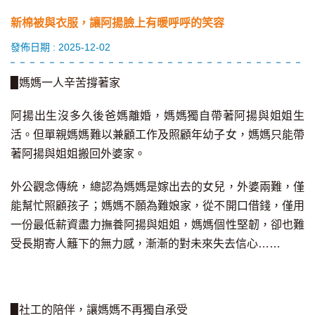
新棉被與衣服，讓阿揚臉上有暖呼呼的笑容
發佈日期 : 2025-12-02
▉
媽媽一人辛苦撐著家
阿揚出生沒多久後爸媽離婚，媽媽獨自帶著阿揚與姐姐生
活。但單親媽媽難以兼顧工作及照顧年幼子女，媽媽只能帶
著阿揚與姐姐搬回外婆家。
外公觀念傳統，總認為媽媽是嫁出去的女兒，外婆兩難，僅
能幫忙照顧孩子；媽媽不願為難娘家，從不開口借錢，僅用
一份最低薪資盡力撫養阿揚與姐姐
，
媽媽個性堅韌，卻也難
受長期寄人籬下的無力感，漸漸的對未來失去信心
……
▉
社工的陪伴，讓媽媽不再獨自承受