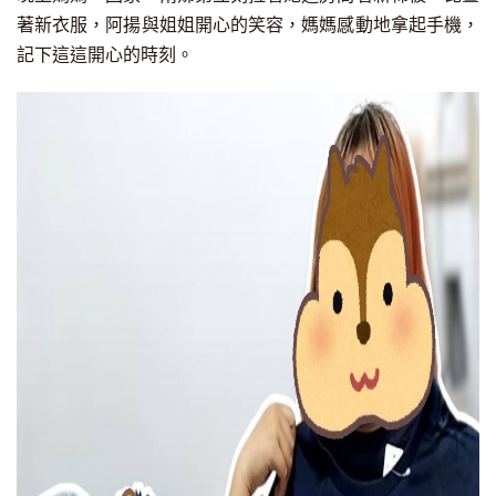
著新衣服，
阿揚與姐姐開心的笑容，
媽媽感動地拿起手機，
記下這
這開心的時刻。