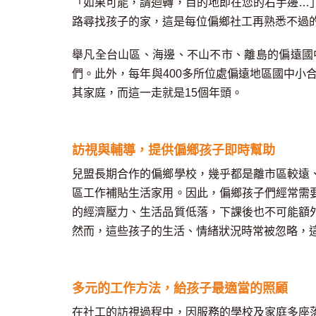
「如果可能，請迴轉，目的地即在您的右手邊…
路尋找孩子的家，這是每位偏鄉社工再熟悉不過
舉凡全台山區、海邊、不山不市、離島的偏遠國
們。此外，每年與400多所位處偏遠地區國中小
其家庭，而這一走就是
15個年頭。
訪視與輔導，提供偏鄉孩子即時幫助
兒盟長期合作的偏鄉學校，幾乎都是離市區較遠
區
工作補貼生活家用
。
因此，偏鄉孩子們經常需
的經濟壓力、生活品質低落，
下課後也
不可能額
然而，這些孩子的生活、情緒狀況時常被忽略，
多元的工作方法，給孩子最適當的照顧
在社工的訪視過程中，因
服務的學校及家庭多座