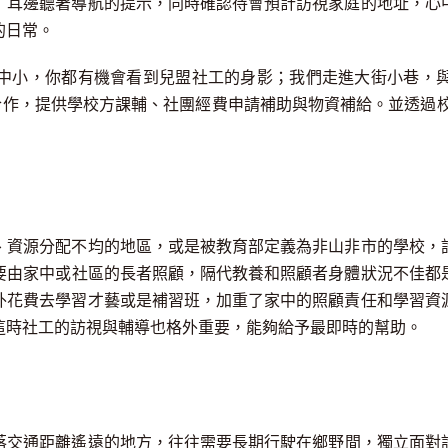
」耳邊聽著導航的提示，同時確認待會預計訪視家庭的地址，心
的日常。
中小，你都有機會看到兒盟社工的身影；我們走進大街小巷，
合作，提供學校方課輔
、
社團經費申請補助與物資補給。
並透過
、資源分配不均的地區，或是被教育部定義為非山非市的學校，
要由家中或社區的長者照顧，
隔代教
養和
照顧者
身體狀況不佳
都
外花費去學習才藝或是補習班，加重了
家中的照顧責任和學習資
這時社工的訪視與輔導也格外重要，能夠給予最即時的幫助。
落交通距離遙遠的地方
，往往
需要
長期行駛
在鄉野
間
，
獨立
面對