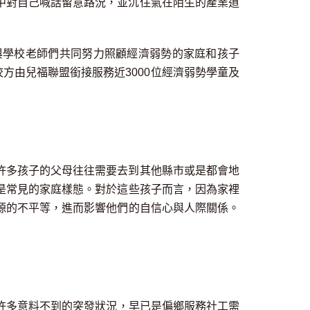
中對自己喊話留意路況，並沉住氣在陌生的產業道
與學校老師們共同努力照顧經濟弱勢的家庭和孩子
校方由兒福聯盟銜接服務近3000位經濟弱勢學童及
許多孩子的父母往往需要去到
其他
縣市或是都會
地
是常見的家庭樣態
。
對於這些孩子而言，因為家裡
源的不平等，進而影響他們的自信心與人際關係。
許多意料不到的突發狀況
，
早已是偏鄉服務社工需