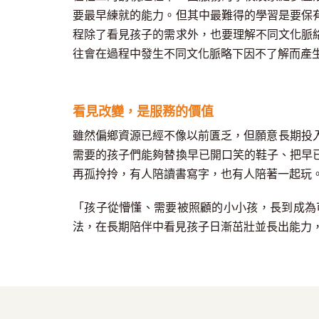
要
最早
練就
的能力
。
但其中最難得的學習是要保
程除了看見孩子的需求外，也要理解不同文化脈
往會在過程中發生不同文化脈略下因不了解而產
看見改變，是服務的價值
雖然偏鄉資源已經不像以前匱乏，但願意長期投
需要的
孩子們能夠替換早已開口笑的鞋子、把早
再孤拎拎，有人陪讀書寫字，也有人陪著一起玩
「孩子從懵懂、需要被照顧的小小孩，長到成為
法，在長期陪伴中看見孩子日漸茁壯並長出能力，