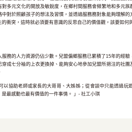
有
對
多元文化的開放及敏銳度
，在鄉村間服
務會
頻繁
地
和
多元族
絡中對於照顧孩子的想法及習慣，並透過服務務對象能夠理解的
生的衝突，
這時就必須要有意識的反思自己的價值觀，該要如何
入服務的人力資源仍佔少數。兒盟偏鄉服務已累積了
15
年的經驗
已穿成七分袖的上衣更換掉、能夠安心地參加兒盟所挹注的社團
。
可以協助老師或家
長的大哥哥、大姊姊；從會談中只能透過玩
是最感動也最有價值的一件事情。 」- 社工小琪