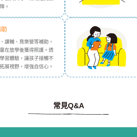
障。
補助
、課輔、育樂營等補助，
童在放學後獲得照護。透
學習體驗，讓孩子接觸不
拓展視野，增強自信心。
常見Q&A