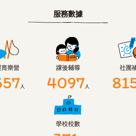
服務數據
假育樂營
課後輔導
社團
357
4097
81
人
人
學校校數