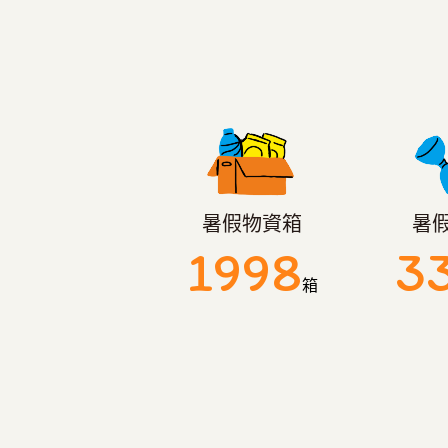
暑假物資箱
暑
1998
3
箱