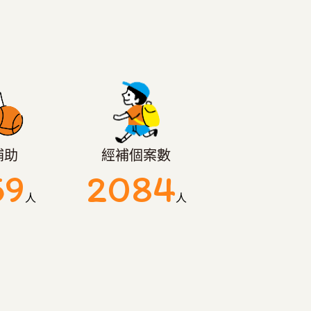
補助
經補個案數
59
2084
人
人