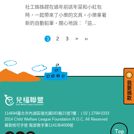
社工姊姊趕在過年前送年菜和小紅包
時，一起帶來了小樂的文具。小樂拿著
新的自動鉛筆，開心地說：「這
...
1
2
3
>
››
我
要
捐
款
114694臺北市內湖區瑞光路583巷21號7樓
( 02 ) 2799-0333
2014 Child Welfare League Foundation.R.O.C. All Reserved
募款核可字號 衛部救字第1141364008號