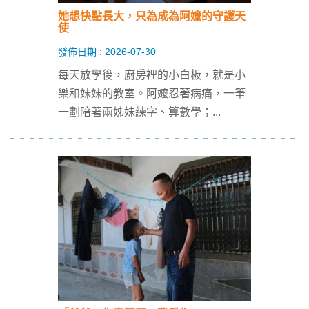
她想快點長大，只為成為阿嬤的守護天
使
發佈日期 : 2026-07-30
每天放學後，廚房裡的小白板，就是小
樂和妹妹的教室。阿嬤忍著病痛，一筆
一劃陪著兩姊妹練字、算數學；
...