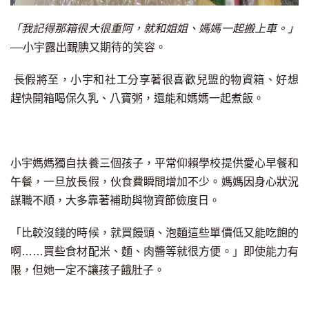
「我記得那箱很大很重阿，就和姐姐、媽媽一起搬上車。」
––小宇露出靦腆又期待的笑容。
長假將至，小宇和社工分享著很喜歡兒盟的物資箱、好想
趕快開箱喝保久乳、八寶粥，還能和媽媽一起煮飯。
小宇媽媽獨自扶養三個孩子，平常仰賴學校提供愛心早餐和
午餐，一旦放長假，伙食費瞬間增加不少。媽媽因身心狀況
謀職不順，大多靠著補助與物資節儉度日。
「比較沒錢的時候，就買饅頭、泡麵這些單價低又能吃飽的
啊……買些食材配米、麵、肉醬等就很方便。」即使能力有
限，但她一定不讓孩子餓肚子。