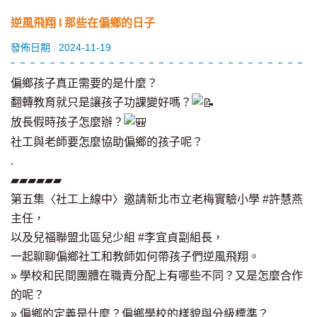
逆風飛翔 I 那些在偏鄉的日子
發佈日期 : 2024-11-19
偏鄉孩子真正需要的是什麼？
翻轉教育就只是讓孩子功課變好嗎？
放長假時孩子怎麼辦？
社工與老師要怎麼協助偏鄉的孩子呢？
.
▰▰▰▰▰▰
第五集〈社工上線中〉邀請新北市立老梅實驗小學
#許慧燕
主任
，
以及兒福聯盟北區兒少組
#李宜貞副組長
，
一起聊聊偏鄉社工和教師如何帶孩子們逆風飛翔。
» 學校和民間團體在職責分配上有哪些不同？又是怎麼合作
的呢？
» 偏鄉的定義是什麼？偏鄉學校的樣貌與分級標準？