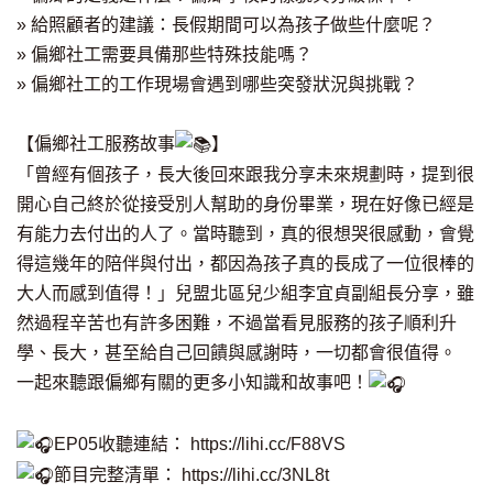
» 給照顧者的建議：長假期間可以為孩子做些什麼呢？
» 偏鄉社工需要具備那些特殊技能嗎？
» 偏鄉社工的工作現場會遇到哪些突發狀況與挑戰？
【偏鄉社工服務故事
】
「曾經有個孩子，長大後回來跟我分享未來規劃時，提到很
開心自己終於從接受別人幫助的身份畢業，現在好像已經是
有能力去付出的人了。當時聽到，真的很想哭很感動，會覺
得這幾年的陪伴與付出，都因為孩子真的長成了一位很棒的
大人而感到值得！」兒盟北區兒少組李宜貞副組長分享，雖
然過程辛苦也有許多困難，不過當看見服務的孩子順利升
學、長大，甚至給自己回饋與感謝時，一切都會很值得。
一起來聽跟偏鄉有關的更多小知識和故事吧！
EP05收聽連結：
https://lihi.cc/F88VS
節目完整清單：
https://lihi.cc/3NL8t