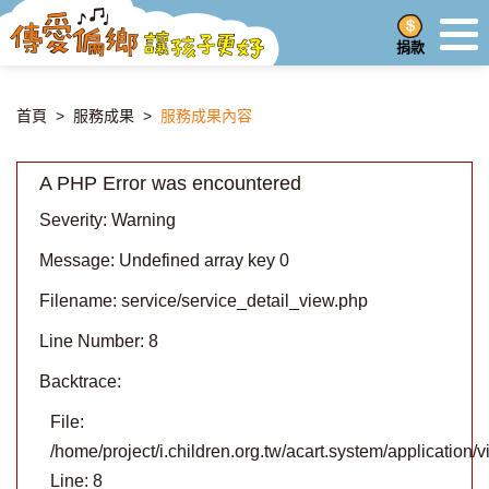
捐款
首頁
>
服務成果
>
服務成果內容
A PHP Error was encountered
Severity: Warning
Message: Undefined array key 0
Filename: service/service_detail_view.php
Line Number: 8
Backtrace:
File:
/home/project/i.children.org.tw/acart.system/application
Line: 8