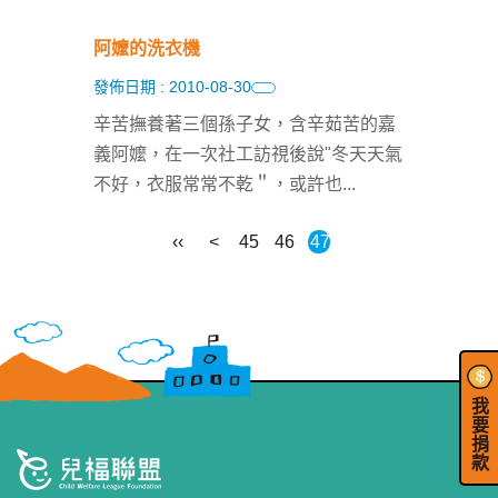
阿嬤的洗衣機
發佈日期 : 2010-08-30
辛苦撫養著三個孫子女，含辛茹苦的嘉
義阿嬤，在一次社工訪視後說"冬天天氣
不好，衣服常常不乾＂，或許也
...
‹‹
<
45
46
47
我
要
捐
款